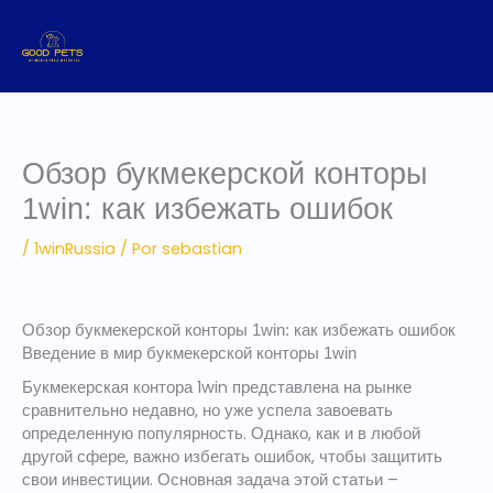
Ir
al
contenido
Обзор букмекерской конторы
1win: как избежать ошибок
/
1winRussia
/ Por
sebastian
Обзор букмекерской конторы 1win: как избежать ошибок
Введение в мир букмекерской конторы 1win
Букмекерская контора 1win представлена на рынке
сравнительно недавно, но уже успела завоевать
определенную популярность. Однако, как и в любой
другой сфере, важно избегать ошибок, чтобы защитить
свои инвестиции. Основная задача этой статьи –