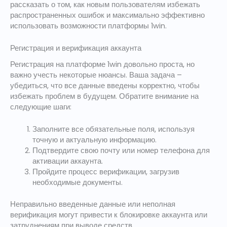
рассказать о том, как новым пользователям избежать
распространенных ошибок и максимально эффективно
использовать возможности платформы 1win.
Регистрация и верификация аккаунта
Регистрация на платформе 1win довольно проста, но
важно учесть некоторые нюансы. Ваша задача –
убедиться, что все данные введены корректно, чтобы
избежать проблем в будущем. Обратите внимание на
следующие шаги:
Заполните все обязательные поля, используя
точную и актуальную информацию.
Подтвердите свою почту или номер телефона для
активации аккаунта.
Пройдите процесс верификации, загрузив
необходимые документы.
Неправильно введенные данные или неполная
верификация могут привести к блокировке аккаунта или
затруднениям при выводе средств.