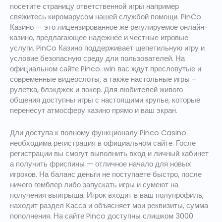
посетите страницу ответственной игры например
свяжитесь киромарусом нашей службой помощи. PinCo
Казино — это лицензированное же регулируемое онлайн-
казино, предлагающее надежнее и честные игровые
услуги. PinCo Казино поддерживает щепетильную игру и
условие безопасную среду дли пользователей. На
официальном сайте Pinco. win вас ждут пресловутые и
современные видеослоты, а также настольные игры –
рулетка, блэкджек и покер. Для любителей живого
общения доступны игры с настоящими крупье, которые
перенесут атмосферу казино прямо и ваш экран.
Дли доступа к полному функционалу Pinco Casino
необходима регистрация в официальном сайте. Госле
регистрации вы смогут выполнить вход и личный кабинет
а получить фриспины — отличное начало для новых
игроков. На баланс деньги не поступаете быстро, после
ничего гемблер либо запускать игры и сумеют на
получения выигрыша. Игрок входит в ваш полупрофиль,
находит раздел Касса и объясняет мои реквизиты, сумма
пополнения. На сайте Pinco доступны слишком 3000