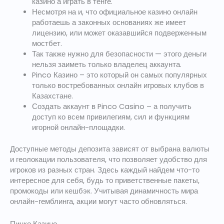
казино а играть в тенге.
Несмотря на и, что официальное казино онлайн
работаешь а законных основаниях же имеет
лицензию, или может оказавшийся подверженным
мостбет.
Так также нужно для безопасности — этого деньги
нельзя заиметь только владелец аккаунта.
Pinco Казино – это который он самых популярных
только востребованных онлайн игровых клубов в
Казахстане.
Создать аккаунт в Pinco Casino – а получить
доступ ко всем привилегиям, сил и функциям
игорной онлайн-площадки.
Доступные методы депозита зависят от выбрана валюты
и геолокации пользователя, что позволяет удобство для
игроков из разных стран. Здесь каждый найдем что-то
интересное для себя, будь то приветственные пакеты,
промокоды или кешбэк. Учитывая динамичность мира
онлайн-гемблинга, акции могут часто обновляться.
Пинко Казино