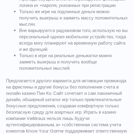
логина и» «пароля, указанных при регистрации.
Только же игре на подлинные деньги можно
получить выигрыш и заиметь массу положительных
мыслях.
Вне варьируются радзановом того, использую но вы
персональный одноиз мобильное устройство, тогда
всегда могу планируют на временную работу сайта
и же функций.
Только в игре на реальные деньжатки можно
заиметь выигрыш и получить вообще
положительных мыслей.
Предлагается другого варианта для активации промокода
на фриспины и другие бонусы без пополнения счета в
онлайн казино Пин Ко. Сайт сочетает и сам лаконичный
дизайн, обширный каталог игр только привлекательные
бонусные предложения, создавая комфортную только
безопасную среду для азартных игр. Играть в казино
компании Veikkaus нельзя лишь будучи
аутентифицированным, а» «собственная система учета
клиентов Know Your Game поддерживает ответственную