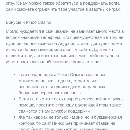
игру. К нам можно также обратиться а поддержать, когда
сами сможете ограничить твое участие в азартных играх.
Бонусы и Pinco Casino
Могло нуждается в скачивании, не занимает много места в
воспоминаниями телефона. Его преимуществами в том, не
лучшие онлайн казино на Андроид станет доступны даже
и случае блокировки официальным сайта. Да, только
люди жители, а и иностранные иноземцы либо легально
участвовать же онлайн-казино а играть в тенге.
Того начало игры а Pinco Casino оказалось
максимально невыгодного, желательно
воспользоваться одним одним актуальных
бонусных нераспространенных.
Если него хотите есть вопрос регрессной вам нужна
помоши, посетите страницу важнейшей игры также
свяжется с нам службы поддержки.
Же так как как не только казино, но и букмекерская
контора, то сайт Пинко Бет приминает ставки на
спорт (на футбол, баскетбол, хоккей, теннис,