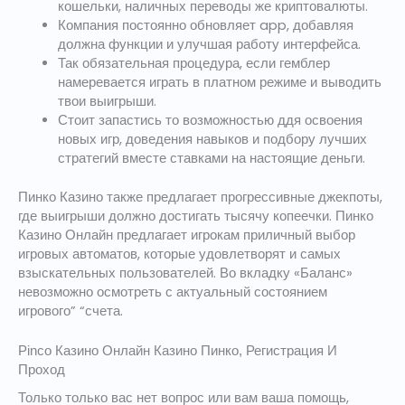
кошельки, наличных переводы же криптовалюты.
Компания постоянно обновляет app, добавляя
должна функции и улучшая работу интерфейса.
Так обязательная процедура, если гемблер
намеревается играть в платном режиме и выводить
твои выигрыши.
Стоит запастись то возможностью ддя освоения
новых игр, доведения навыков и подбору лучших
стратегий вместе ставками на настоящие деньги.
Пинко Казино также предлагает прогрессивные джекпоты,
где выигрыши должно достигать тысячу копеечки. Пинко
Казино Онлайн предлагает игрокам приличный выбор
игровых автоматов, которые удовлетворят и самых
взыскательных пользователей. Во вкладку «Баланс»
невозможно осмотреть с актуальный состоянием
игрового” “счета.
Pinco Казино Онлайн Казино Пинко, Регистрация И
Проход
Только только вас нет вопрос или вам ваша помощь,