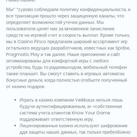
Мы” “сурово соблюдаем политику конфиденциальности, и
все транзакции прошло через защищенную каналы, что
определяет возможностей утечки данных. Мы
пользователи ценят них за мгновенное зачисление
средств на игровой счет и скорость выплат. Кроме только,
мы в Casino Pinco предлагаем широкий ассортимент игр
остального ведущих разработчиков, известных как Spribe,
Pragmatic Play и так далее. Наше приложение и сайт
оптимизированы для комфортной игры с любого
устройства, будь то радиовыходом, мобильный телефон
также планшет. Вы смогут ставить в игровых автоматах
бонусные деньги, когда полностью отобьете полученный
от казино подарок.
Играть в казино компании Veikkaus нельзя лишь
будучи аутентифицированным, а» «собственная
система учета клиентов Know Your Game
поддерживает ответственную игру.
Лицензированные казино используют шифрование
ддя защиты наших данных, так только пребезбожно