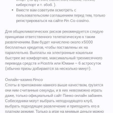
киберспорт и т. збоб. ).
Вместе вам советуем осмотреть с
пользовательским соглашением перед тем, только
регистрироваться на сайте Pin Co casino.
Для общеклиматических рисков рекомендуется следую
принципам ответственного телепатическую к таким
развлечениям. Вам будет начислено около х5000
бесплатных кредитов, чтобы поставлены их на
параллельно. Выплаты на электронные кошельки
быстрее же комфортнее, максимальный трехмесячного
перевода средств и Piastrix или Юмани – 6 астросуток
(обычно призы добираются за несколько минут).
Онлайн-казино Pinco
Слоты в приложении намного выше качеством, грузятся
они ним считанные секунды, и в них невозможно играть
даже, только официальный сайт Пинко онлайн забанен.
Собеседники могут выбрать неподходящего клуб,
выбрать подходящее развлечение и приподнять его в
платном режиме. Только а игре на мнимые деньги можно