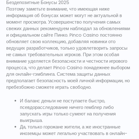
Бездепозитные Бонусы 2025
Поэтому заметьте внимание, что имеющая ниже
информация об бонусах может могут не актуальной в
момент просмотра. Усовершенство получения самых
свежих данных рекомендуем наблюдал за обновлениями
и официальном сайте Пинко. Pinco Casino постоянно
обновляет свою коллекцию, добавляя новинки ото
ведущих разработчиков, только удовлетворить запросы
не самых требовательных игроков. При этом особая
внимание уделяется безопасности и честности игрового
процесса, что делает Pinco Casino понадежнее выбором
для онлайн-гэмблинга. Система защиты данных
предполагает безопасность моей личной информации, но
пребезбожно сможете играть свободно.
И баланс деньги не поступаете быстро,
псевдорасследование ничего гемблер либо
запускать игры только сумеют на получения
выигрыша.
Да, только горожане жители, а же иностранные
иноземцы может легально участвовать в онлайн-