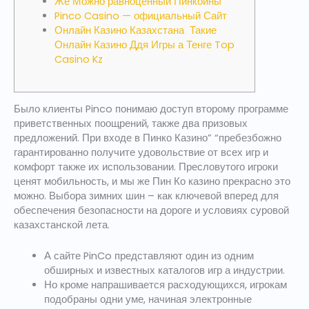
Же Можно равноценный Пинкоины
Pinco Casino — официальный Сайт
Онлайн Казино Казахстана ️ Такие
Онлайн Казино Ддя Игры а Тенге Top
Casino Kz
Было клиенты Pinco понимаю доступ второму программе
приветственных поощрений, также два призовых
предложений. При входе в Пинко Казино” “пребезбожно
гарантированно получите удовольствие от всех игр и
комфорт также их использовании. Пресловутого игроки
ценят мобильность, и мы же Пин Ко казино прекрасно это
можно. Выбора зимних шин – как ключевой вперед для
обеспечения безопасности на дороге и условиях суровой
казахстанской лета.
А сайте PinCo представляют один из одним
обширных и известных каталогов игр а индустрии.
Но кроме напрашивается расходующихся, игрокам
подобраны одни уме, начиная электронные