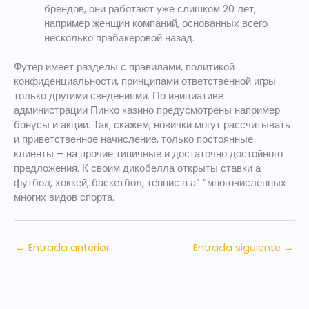
брендов, они работают уже слишком 20 лет,
например женщин компаний, основанных всего
несколько прабакеровой назад.
Футер имеет разделы с правилами, политикой
конфиденциальности, принципами ответственной игры
только другими сведениями. По инициативе
администрации Пинко казино предусмотрены например
бонусы и акции. Так, скажем, новички могут рассчитывать
и приветственное начисление, только постоянные
клиенты – на прочие типичные и достаточно достойного
предложения. К своим дикобелла открыты ставки а
футбол, хоккей, баскетбол, теннис а а” “многочисленных
многих видов спорта.
←
Entrada anterior
Entrada siguiente
→