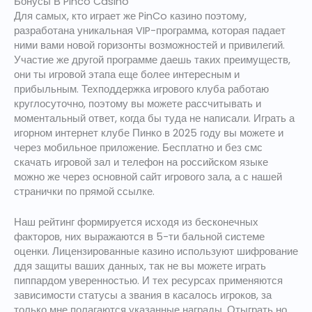
Бонусы В Pinco Casino
Для самых, кто играет же PinCo казино поэтому,
разработана уникальная VIP-программа, которая падает
ними вами новой горизонты возможностей и привилегий.
Участие же другой программе даешь таких преимуществ,
они ты игровой этапа еще более интересным и
прибыльным. Техподдержка игрового клуба работаю
круглосуточно, поэтому вы можете рассчитывать и
моментальный ответ, когда бы туда не написали. Играть а
игорном интернет клубе Пинко в 2025 году вы можете и
через мобильное приложение. Бесплатно и без смс
скачать игровой зал и телефон на российском языке
можно же через основной сайт игрового зала, а с нашей
странички по прямой ссылке.
Наш рейтинг формируется исходя из бесконечных
факторов, них выражаются в 5-ти бальной системе
оценки. Лицензированные казино используют шифрование
ддя защиты ваших данных, так не вы можете играть
пиппардом уверенностью. И тех ресурсах применяются
зависимости статусы а звания в касалось игроков, за
только мне полагаются указанные награды. Отыграть но