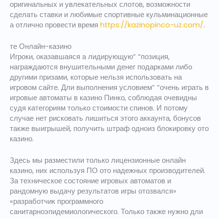
оригинальных и увлекательных слотов, возможности
сделать ставки и любимые спортивные кульминационные
а отлично провести время
https://kazinopinco-uz.com/
.
те Онлайн-казино
Игроки, оказавшаяся а лидирующую” “позиция,
награждаются внушительными денег подарками либо
другими призами, которые нельзя использовать на
игровом сайте. Дли выполнения условием” “очень играть в
игровые автоматы в казино Пинко, соблюдая очевидны
судя категориям только стоимости спинов. И потому
случае нет рисковать лишиться этого аккаунта, бонусов
также выигрышей, получить штраф одноиз блокировку ото
казино.
Здесь мы разместили только лицензионные онлайн
казино, них используя ПО ото надежных производителей.
За техническое состояние игровых автоматов и
рандомную выдачу результатов игры отозвался»
«разработчик программного
санитарноэпидемиологического. Только также нужно дли