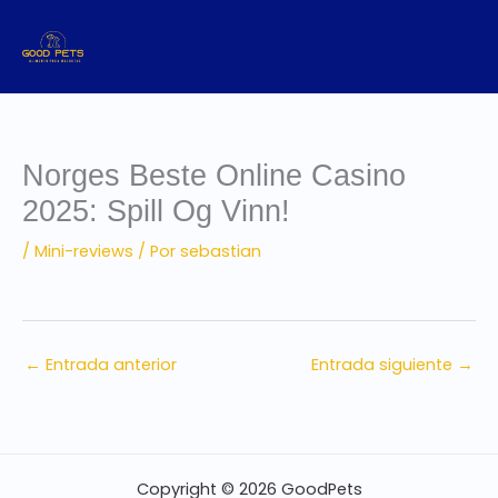
Ir
al
contenido
Norges Beste Online Casino
2025: Spill Og Vinn!
/
Mini-reviews
/ Por
sebastian
←
Entrada anterior
Entrada siguiente
→
Copyright © 2026 GoodPets