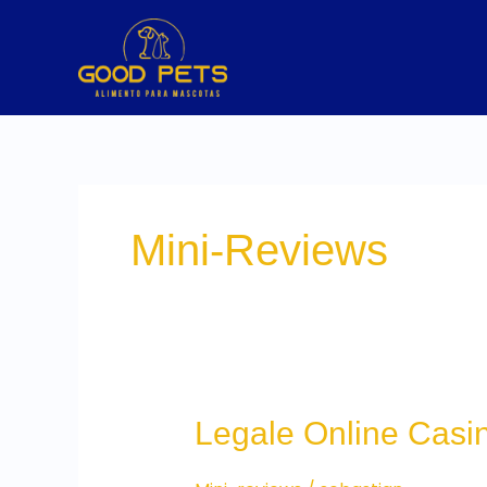
Ir
al
contenido
Mini-Reviews
Legale
Legale Online Casin
Online
Casinos