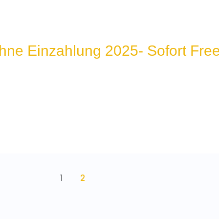
Ohne Einzahlung 2025- Sofort Fre
1
2