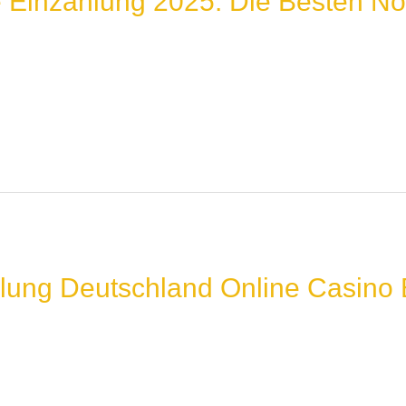
Einzahlung 2025: Die Besten No
ung Deutschland Online Casino 