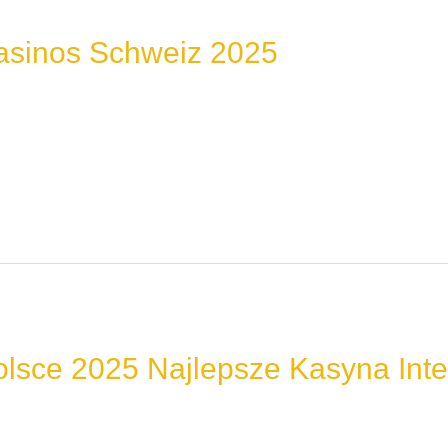
asinos Schweiz 2025
lsce 2025 Najlepsze Kasyna Int