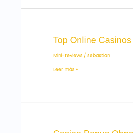
Top
Top Online Casinos 
Online
Casinos
Mini-reviews
/
sebastian
Deutschland
2025:
Leer más »
Liste
Deutscher
Anbieter
Casino