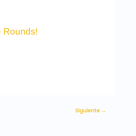
e Rounds!
Siguiente
→