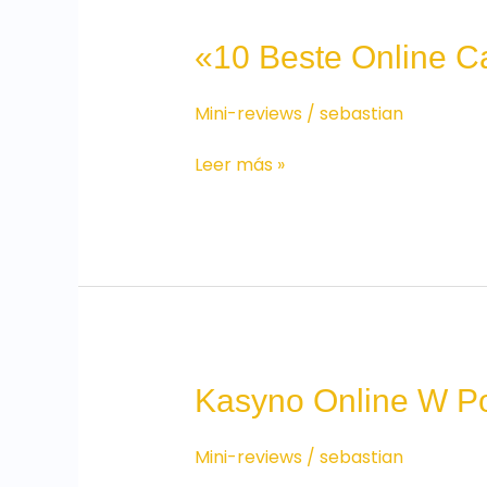
«10
«10 Beste Online C
Beste
Online
Mini-reviews
/
sebastian
Casinos
Schweiz
Leer más »
2025
Kasyno
Kasyno Online W Po
Online
W
Mini-reviews
/
sebastian
Polsce