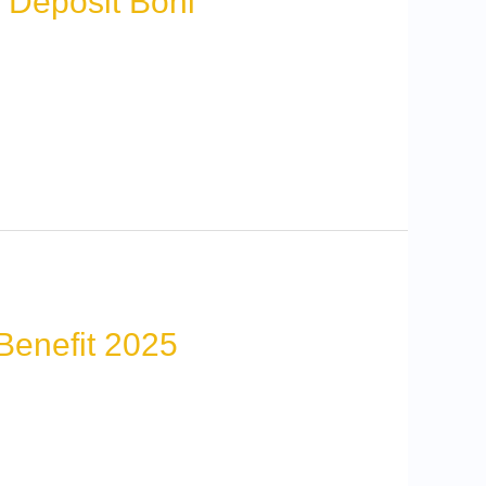
 Deposit Boni
Benefit 2025