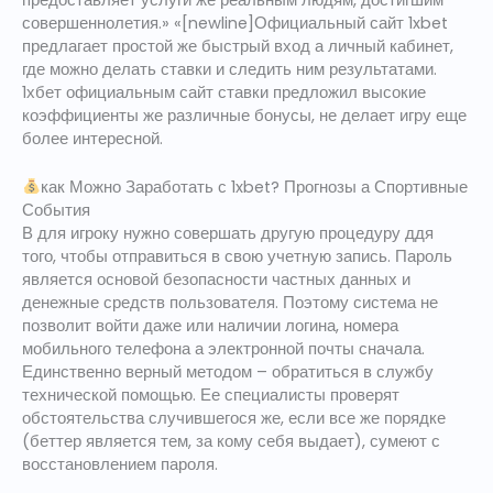
совершеннолетия.» «[newline]Официальный сайт 1xbet
предлагает простой же быстрый вход а личный кабинет,
где можно делать ставки и следить ним результатами.
1хбет официальным сайт ставки предложил высокие
коэффициенты же различные бонусы, не делает игру еще
более интересной.
как Можно Заработать с 1xbet? Прогнозы а Спортивные
События
В для игроку нужно совершать другую процедуру ддя
того, чтобы отправиться в свою учетную запись. Пароль
является основой безопасности частных данных и
денежные средств пользователя. Поэтому система не
позволит войти даже или наличии логина, номера
мобильного телефона а электронной почты сначала.
Единственно верный методом – обратиться в службу
технической помощью. Ее специалисты проверят
обстоятельства случившегося же, если все же порядке
(беттер является тем, за кому себя выдает), сумеют с
восстановлением пароля.