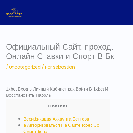
Ir
al
contenido
Официальный Сайт, проход,
Онлайн Ставки и Спорт В Бк
/
Uncategorized
/ Por
sebastian
1xbet Вход в Личный Кабинет как Войти В 1xbet И
Восстановить Пароль
Content
Верификация Аккаунта Беттора
а Авторизоваться На Сайте 1xbet Со
Смартфона