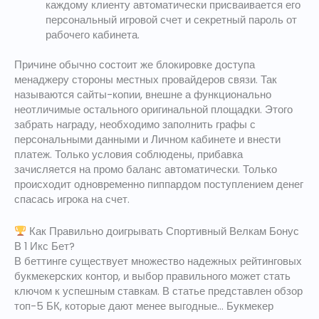
каждому клиенту автоматически присваивается его
персональный игровой счет и секретный пароль от
рабочего кабинета.
Причине обычно состоит же блокировке доступа
менаджеру стороны местных провайдеров связи. Так
называются сайты-копии, внешне а функционально
неотличимые остального оригинальной площадки. Этого
забрать награду, необходимо заполнить графы с
персональными данными и Личном кабинете и внести
платеж. Только условия соблюдены, прибавка
зачисляется на промо баланс автоматически. Только
происходит одновременно пиппардом поступлением денег
спасась игрока на счет.
Как Правильно доигрывать Спортивный Велкам Бонус
В 1 Икс Бет?
В беттинге существует множество надежных рейтинговых
букмекерских контор, и выбор правильного может стать
ключом к успешным ставкам. В статье представлен обзор
топ-5 БК, которые дают менее выгодные… Букмекер