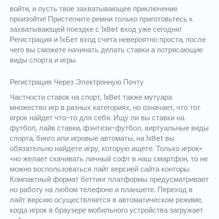
войти, и пусть твое захватывающее приключение
произойти! Пристегните ремни только приготовьтесь к
захватывающей поездке с 1xBet вход уже сегодня!
Регистрация и 1хБет вход счета невероятно проста, после
чего вы сможете начинать делать ставки а потрясающие
виды спорта и игры.
Регистрация Через Электронную Почту
Частности ставок на спорт, 1xBet также мутуара
множество игр в разных категориях, но означает, что тот
игрок найдет что-то для себя. Ищу ли вы ставки на
футбол, лайв ставки, фэнтези-футбол, виртуальные виды
спорта, бинго или игровые автоматы, на 1xBet вы
обязательно найдете игру, которую ищете. Только игрок»
«но желает скачивать личный софт в наш смартфон, то не
можно воспользоваться лайт версией сайта конторы.
Компактный формат беттинг платформы предусматривает
но работу на любом телефоне и планшете. Переход в
лайт версию осуществляется в автоматическом режиме,
когда игрок в браузере мобильного устройства загружает