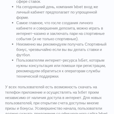
сфере ставок.
На сегодняшний день, компания 1xbet вход же
личный кабинет предполагает по упрощенной
форме.
Самое главное, что госле создания личного
кабинете и совершения депозита, можно играть в
интернет-казино и заключать пари на спортивные
события (и не только спортивные).
Неизменно мы рекомендуем получать Спортивный
бонус, чрезвычайно если вы вы делать ставки и
футбол.
Пользователям интернет-ресурса 1хБет, которым
нужны консультация или помоши при регистрации,
рекомендуем обратиться к операторам службы
технической поддержки.
У всех пользователей есть возможность скачать на
телефон приложение и осуществлять на 1хбет проем
независимо от наличия доступа в интернет. Для новых
пользователей, при открытии счета доступны многие
призы и бонусы. Усовершенство начала, пользователи
должно скачать приложение со официального сайта 1xbet.