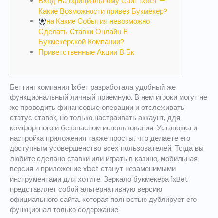
Вход На официальному Сайт 1хбет —
Какие Возможности привез Букмекер?
на Какие События невозможно
Сделать Ставки Онлайн В
Букмекерской Компании?
Приветственные Акции В Бк
Беттинг компания 1хбет разработала удобный же
функциональный личный приемную. В нем игроки могут не
же проводить финансовые операции и отслеживать
статус ставок, но только настраивать аккаунт, ддя
комфортного и безопасном использования. Установка и
настройка приложения также просты, что делаете его
доступным усовершенство всех пользователей. Тогда вы
любите сделано ставки или играть в казино, мобильная
версия и приложение xbet станут незаменимыми
инструментами для хотите. Зеркало букмекера 1xBet
представляет собой альтернативную версию
официального сайта, которая полностью дублирует его
функционал только содержание.