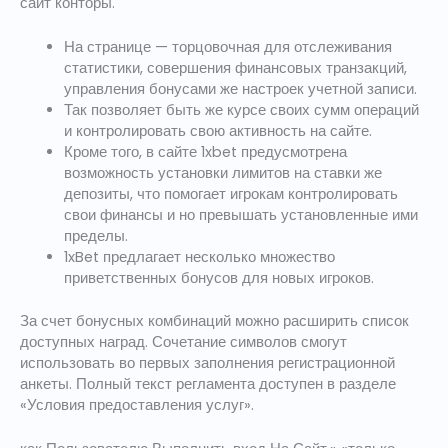
сайт конторы.
На странице — торцовочная для отслеживания
статистики, совершения финансовых транзакций,
управления бонусами же настроек учетной записи.
Так позволяет быть же курсе своих сумм операций
и контролировать свою активность на сайте.
Кроме того, в сайте 1xbet предусмотрена
возможность установки лимитов на ставки же
депозиты, что помогает игрокам контролировать
свои финансы и но превышать установленные ими
пределы.
1xBet предлагает несколько множество
приветственных бонусов для новых игроков.
За счет бонусных комбинаций можно расширить список
доступных наград. Сочетание символов смогут
использовать во первых заполнения регистрационной
анкеты. Полный текст регламента доступен в разделе
«Условия предоставления услуг».