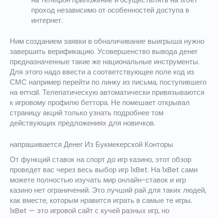
проход независимо от особенностей доступа в
интернет.
Ним созданием заявки в обналичивание выигрыша нужно
завершить верификацию. Усовершенство вывода денег
предназначенные такие же национальные инструменты.
Для этого надо ввести а соответствующее поле код из
СМС например перейти по линку из письма, поступившего
на email. Телепатическую автоматически привязываются
к игровому профилю беттора. Не помешает открывал
страницу акций только узнать подробнее том
действующих предложениях для новичков.
напрашивается Денег Из Букмекерской Конторы
От функций ставок на спорт до игр казино, этот обзор
проведет вас через весь выбор игр 1xBet. На 1xBet сами
можете полностью изучать мир онлайн-ставок и игр
казино нет ограничений. Это лучший рай для таких людей,
как вместе, которым нравится играть в самые те игры.
1xBet — это игровой сайт с кучей разных игр, но