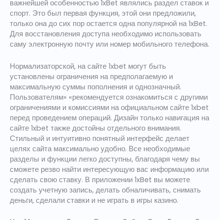
важнейшей особенностью 1xBet являлись раздел ставок и
спорт. Это был первая функция, этой они предложили,
только она до сих пор остается одна популярной на 1xBet.
Для восстановления доступа необходимо использовать
саму электронную почту или номер мобильного телефона.
Нормализаторской, на сайте 1xbet могут быть
установлены ограничения на предполагаемую и
максимальную суммы пополнения и однозначный.
Пользователям» «рекомендуется ознакомиться с другими
ограничениями и комиссиями на официальном сайте 1xbet
перед проведением операций. Дизайн только навигация на
сайте 1xbet также достойны отдельного внимания.
Стильный и интуитивно понятный интерфейс делает
целях сайта максимально удобно. Все необходимые
разделы и функции легко доступны, благодаря чему вы
сможете резво найти интересующую вас информацию или
сделать свою ставку. В приложении 1xBet вы можете
создать учетную запись, делать обналичивать, снимать
деньги, сделали ставки и не играть в игры казино.