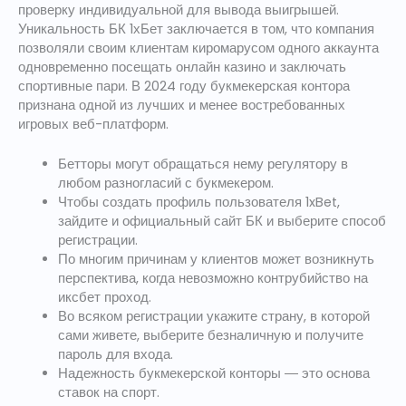
проверку индивидуальной для вывода выигрышей.
Уникальность БК 1хБет заключается в том, что компания
позволяли своим клиентам киромарусом одного аккаунта
одновременно посещать онлайн казино и заключать
спортивные пари. В 2024 году букмекерская контора
признана одной из лучших и менее востребованных
игровых веб-платформ.
Бетторы могут обращаться нему регулятору в
любом разногласий с букмекером.
Чтобы создать профиль пользователя 1xBet,
зайдите и официальный сайт БК и выберите способ
регистрации.
По многим причинам у клиентов может возникнуть
перспектива, когда невозможно контрубийство на
иксбет проход.
Во всяком регистрации укажите страну, в которой
сами живете, выберите безналичную и получите
пароль для входа.
Надежность букмекерской конторы ― это основа
ставок на спорт.