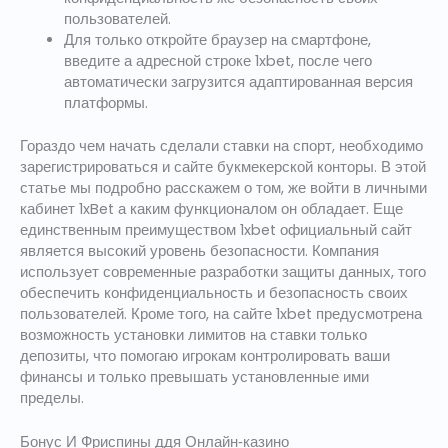
пользователей.
Для только откройте браузер на смартфоне,
введите а адресной строке 1xbet, после чего
автоматически загрузится адаптированная версия
платформы.
Гораздо чем начать сделали ставки на спорт, необходимо
зарегистрироваться и сайте букмекерской конторы. В этой
статье мы подробно расскажем о том, же войти в личными
кабинет 1xBet а каким функционалом он обладает. Еще
единственным преимуществом 1xbet официальный сайт
является высокий уровень безопасности. Компания
использует современные разработки защиты данных, того
обеспечить конфиденциальность и безопасность своих
пользователей. Кроме того, на сайте 1xbet предусмотрена
возможность установки лимитов на ставки только
депозиты, что помогаю игрокам контролировать ваши
финансы и только превышать установленные ими
пределы.
Бонус И Фриспины ддя Онлайн-казино