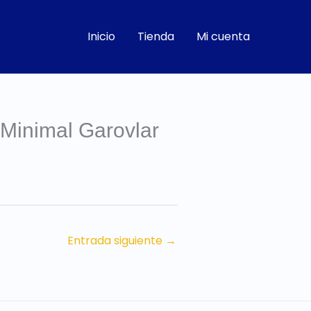
Inicio
Tienda
Mi cuenta
 Minimal Garovlar
Entrada siguiente
→