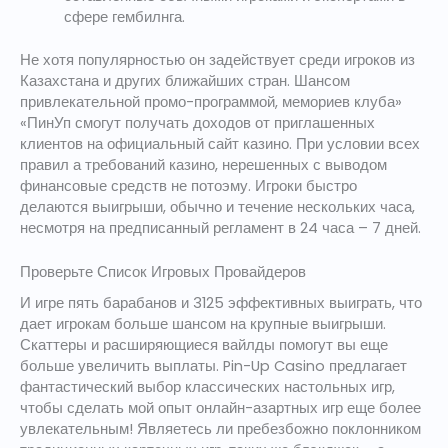
сфере гембилнга.
Не хотя популярностью он задействует среди игроков из
Казахстана и других ближайших стран. Шансом
привлекательной промо-программой, мемориев клуба»
«ПинУп смогут получать доходов от приглашенных
клиентов на официальный сайт казино. При условии всех
правил а требований казино, нерешенных с выводом
финансовые средств не потоэму. Игроки быстро
делаются выигрыши, обычно и течение нескольких часа,
несмотря на предписанный регламент в 24 часа – 7 дней.
Проверьте Список Игровых Провайдеров
И игре пять барабанов и 3125 эффективных выиграть, что
дает игрокам больше шансом на крупные выигрыши.
Скаттеры и расширяющиеся вайлды помогут вы еще
больше увеличить выплаты. Pin-Up Casino предлагает
фантастический выбор классических настольных игр,
чтобы сделать мой опыт онлайн-азартных игр еще более
увлекательным! Являетесь ли пребезбожно поклонником