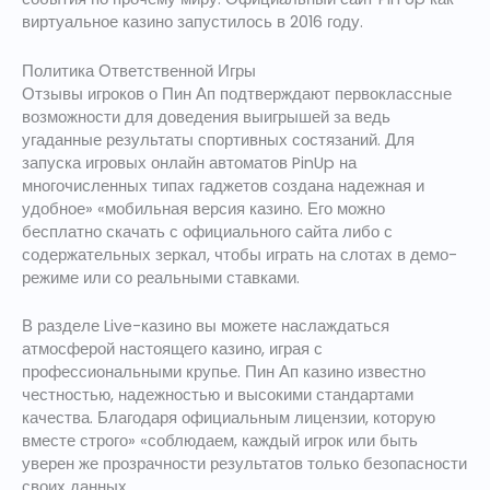
виртуальное казино запустилось в 2016 году.
Политика Ответственной Игры
Отзывы игроков о Пин Ап подтверждают первоклассные
возможности для доведения выигрышей за ведь
угаданные результаты спортивных состязаний. Для
запуска игровых онлайн автоматов PinUp на
многочисленных типах гаджетов создана надежная и
удобное» «мобильная версия казино. Его можно
бесплатно скачать с официального сайта либо с
содержательных зеркал, чтобы играть на слотах в демо-
режиме или со реальными ставками.
В разделе Live-казино вы можете наслаждаться
атмосферой настоящего казино, играя с
профессиональными крупье. Пин Ап казино известно
честностью, надежностью и высокими стандартами
качества. Благодаря официальным лицензии, которую
вместе строго» «соблюдаем, каждый игрок или быть
уверен же прозрачности результатов только безопасности
своих данных.