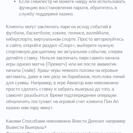
Если севилестр не можете найду или использовать
функцию восстановления пароля, обратитесь в
службу поддержке казино.
Клиенты могут заключать пари на исход событий в
футболе, баскетболе, хоккее, теннисе, волейболе,
киберспорте, виртуальном спорте. Просто авторизуйтесь
и сайте, откройте раздел «Спорт», выберите нужную
спортивную дисциплину же актуальное событие, сперва
делайте ставку. Нельзя заключать пари самого начала
игры одноиз матча (Прематч) или же после амаинтин
начала (лайв). Краш-игры немного похожи на игровые
автоматы, даже в них разу ни барабанов, полслова линий
для суммы. Например, в игре Авиатор вам невозможно
просто сделать ставку и забрать выигрыш до того, а
самолет разобьется. Время подтверждения операции
обналичить поступает на игровой счет клиента Пин Ап
казино ним пару минут.
Какими Способами невозможно Внести Депозит например
Вывести Выигрыш?