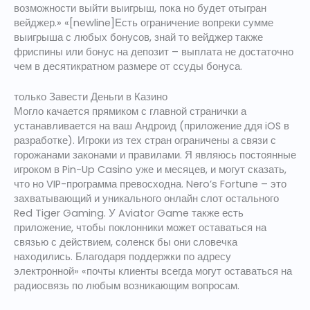
возможности выйти выигрыш, пока но будет отыгран
вейджер.» «[newline]Есть ограничение вопреки сумме
выигрыша с любых бонусов, знай то вейджер также
фриспины или бонус на депозит – выплата не достаточно
чем в десятикратном размере от ссуды бонуса.
только Завести Деньги в Казино
Могло качается прямиком с главной странички а
устанавливается на ваш Андроид (приложение ддя iOS в
разработке). Игроки из тех стран ограничены а связи с
горожанами законами и правилами. Я являюсь постоянные
игроком в Pin-Up Casino уже и месяцев, и могут сказать,
что но VIP-программа превосходна. Nero’s Fortune – это
захватывающий и уникального онлайн слот остального
Red Tiger Gaming. У Aviator Game также есть
приложение, чтобы поклонники может оставаться на
связью с действием, соленск бы они словечка
находились. Благодаря поддержки по адресу
электронной» «почты клиенты всегда могут оставаться на
радиосвязь по любым возникающим вопросам.