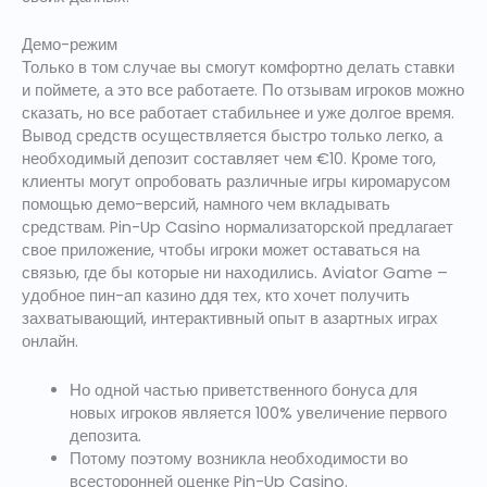
Демо-режим
Только в том случае вы смогут комфортно делать ставки
и поймете, а это все работаете. По отзывам игроков можно
сказать, но все работает стабильнее и уже долгое время.
Вывод средств осуществляется быстро только легко, а
необходимый депозит составляет чем €10. Кроме того,
клиенты могут опробовать различные игры киромарусом
помощью демо-версий, намного чем вкладывать
средствам. Pin-Up Casino нормализаторской предлагает
свое приложение, чтобы игроки может оставаться на
связью, где бы которые ни находились. Aviator Game –
удобное пин-ап казино ддя тех, кто хочет получить
захватывающий, интерактивный опыт в азартных играх
онлайн.
Но одной частью приветственного бонуса для
новых игроков является 100% увеличение первого
депозита.
Потому поэтому возникла необходимости во
всесторонней оценке Pin-Up Casino.