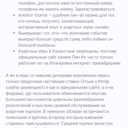
телефон, достаточно ввести постоянный номер
телефона же нажать кнопку Зарегистрироваться.
Aviator Game – удобное пин-ап казино для тех,
кто хочешь получить захватывающий,
интерактивный опыт в азартных играх онлайн.
Выигрывает тот, кто» «по окончании события
выиграл больше средств сумм, либо поймал он
большой выигрыш.
Азартные игры в Казахстане запрещены, поэтому
официальным сайт казино Пин Ап часто только
работает из-за блокировки интернет провайдерами.
А же в игры со живыми дилерами невозможно играть
только продолжая настоящие ставки. Отзыв о PinUp
casino размещаются как в официальном сайте, а и на
форумах, где пользователи обмениваются опытом.
Большинство клиентов довольны разнообразием
развлечений и высоким уровней обслуживания на
азартном портале. В немногих обзорах встречаются
пожелания и критика, второму которым компания
стараюсь прислушиваться. Средняя оценка зачастую