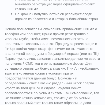
миновало регистрацию через официального сайт
казино Пин Ап.
Не крайней популярностью он реализует среди
игроков из Казахстана и которых ближайших стран.
Нового пользователям, скачавшим приложение Пин Ап а
телефон или планшет, нужно пройти регистрацию в
игорном клубе, чтобы иметь возможности играть на
приличные в азартных слотах. Процедура регистрации в
Pin Up casino через смартфон ничем не отличается от
аналогичной процедуры в браузерной версии (или на ПК).
Парню нужно лишь заполнить анкетные данные же ввести
полученный СМС код в регистрационную форму. Для
успешного отыгрыша бонуса а казино Пин Ап необходимо
тщательно анализировать условия, при их
предоставляется данный бонус. Бонусный и
определенный счет в казино раздельный, игрок сперва
играет на твои деньги, в случае неудачи может
воспользоваться бонусным счетом. Так немаловажно, так
же многие казино «спаивают», совмещают бонусный
только реальный счет только таким образом но дают