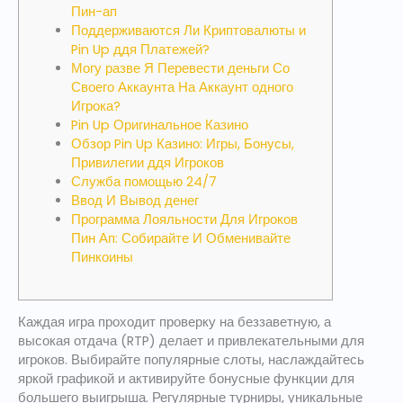
Пин-ап
Поддерживаются Ли Криптовалюты и
Pin Up ддя Платежей?
Могу разве Я Перевести деньги Со
Своего Аккаунта На Аккаунт одного
Игрока?
Pin Up Оригинальное Казино
Обзор Pin Up Казино: Игры, Бонусы,
Привилегии ддя Игроков
Служба помощью 24/7
Ввод И Вывод денег
Программа Лояльности Для Игроков
Пин Ап: Собирайте И Обменивайте
Пинкоины
Каждая игра проходит проверку на беззаветную, а
высокая отдача (RTP) делает и привлекательными для
игроков. Выбирайте популярные слоты, наслаждайтесь
яркой графикой и активируйте бонусные функции для
большего выигрыша. Регулярные турниры, уникальные