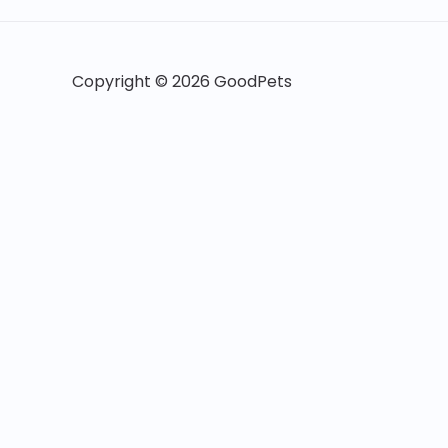
Copyright © 2026 GoodPets