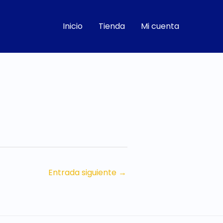
Inicio
Tienda
Mi cuenta
Entrada siguiente
→