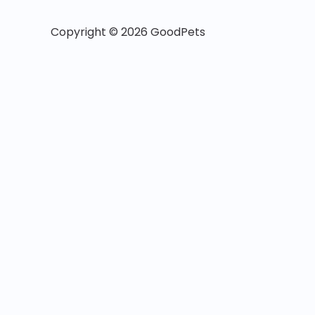
Copyright © 2026 GoodPets