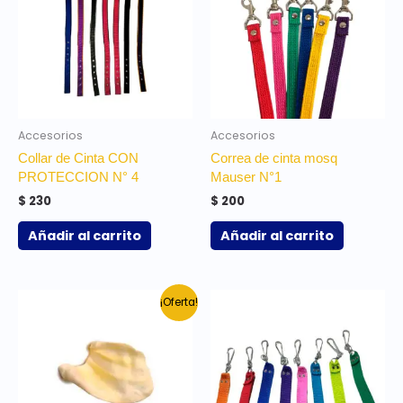
Accesorios
Accesorios
Collar de Cinta CON
Correa de cinta mosq
PROTECCION N° 4
Mauser N°1
$
230
$
200
Añadir al carrito
Añadir al carrito
El
El
¡Oferta!
precio
precio
original
actual
era:
es:
$ 45.
$ 38.