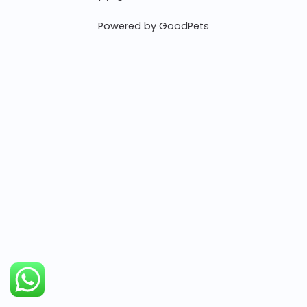
Powered by GoodPets