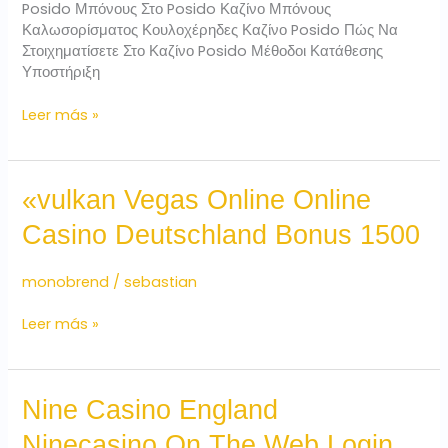
Posido Μπόνους Στο Posido Καζίνο Μπόνους
Καλωσορίσματος Κουλοχέρηδες Καζίνο Posido Πώς Να
Στοιχηματίσετε Στο Καζίνο Posido Μέθοδοι Κατάθεσης
Υποστήριξη
Leer más »
«vulkan
«vulkan Vegas Online Online
Vegas
Casino Deutschland Bonus 1500
Online
Online
Casino
monobrend
/
sebastian
Deutschland
Bonus
Leer más »
1500
Nine
Nine Casino England ️
Casino
Ninecasino On The Web Login
England