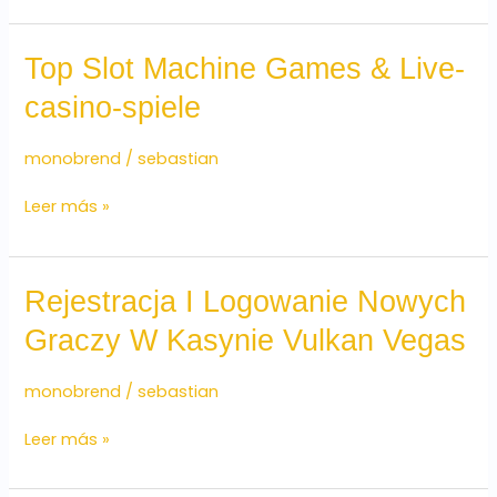
Top
Top Slot Machine Games & Live-
Slot
casino-spiele
Machine
Games
&
monobrend
/
sebastian
Live-
casino-
Leer más »
spiele
Rejestracja
Rejestracja I Logowanie Nowych
I
Graczy W Kasynie Vulkan Vegas
Logowanie
Nowych
Graczy
monobrend
/
sebastian
W
Kasynie
Leer más »
Vulkan
Vegas