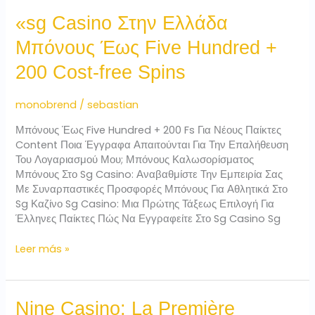
«sg
«sg Casino Στην Ελλάδα
Casino
Μπόνους Έως Five Hundred +
Στην
Ελλάδα
200 Cost-free Spins
Μπόνους
Έως
monobrend
/
sebastian
Five
Hundred
Μπόνους Έως Five Hundred + 200 Fs Για Νέους Παίκτες
+
Content Ποια Έγγραφα Απαιτούνται Για Την Επαλήθευση
200
Του Λογαριασμού Μου; Μπόνους Καλωσορίσματος
Cost-
Μπόνους Στο Sg Casino: Αναβαθμίστε Την Εμπειρία Σας
free
Με Συναρπαστικές Προσφορές Μπόνους Για Αθλητικά Στο
Spins
Sg Καζίνο Sg Casino: Μια Πρώτης Τάξεως Επιλογή Για
Έλληνες Παίκτες Πώς Να Εγγραφείτε Στο Sg Casino Sg
Leer más »
Nine
Nine Casino: La Première