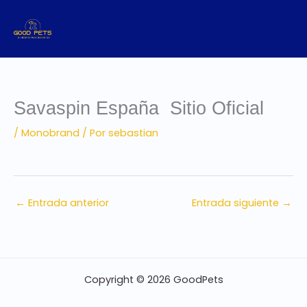
Ir
al
contenido
Savaspin España ️ Sitio Oficial
/
Monobrand
/ Por
sebastian
←
Entrada anterior
Entrada siguiente
→
Copyright © 2026 GoodPets