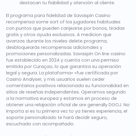
destacan tu fiabilidad y atención al cliente.
El programa para fidelidad de Savaspin Casino
recompensa some sort of los jugadores habituales
con puntos que pueden canjearse por bonos, tiradas
gratis y otros ayuda exclusivos. A medicion que
avanzas durante los niveles delete programa,
desbloquearás recompensas adicionales y
promociones personalizadas. Savaspin On line casino
fue establecido en 2024 y cuenta con una permiso
emitida por Curaçao, lo que garantiza su operación
legal y segura. La plataforma» «fue certificada por
Casino Analyser, y mis usuarios suelen ceder
comentarios positivos relacionada su funcionalidad en
sitios de reseñas independientes. Operamos segundo
a la normativa europea y estamos en proceso de
obtener una relajación oficial de are generally DGOJ. No
importa si es tu primera vez to ya tienes experiencia, el
soporte personalizado te hará decidir seguro,
escuchado con acompañado.