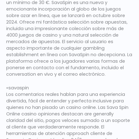
un mínimo de 30 €. SavaSpin es una nueva y
emocionante incorporación al globo de los juegos
sobre azar en línea, que se lanzará en octubre sobre
2024. Ofrece mi fantástica selección sobre apuestas,
incluida una impresionante colección sobre más de
4000 juegos de casino y una natural selección de
mercados de apuestas. El servicio al usuario es
aspecto importante de cualquier gambling
establishment en línea con SavaSpin no decepciona. La
plataforma ofrece a los jugadores varias formas de
ponerse en contacto con el fundamento, incluido el
conversation en vivo y el correo electrónico.
«savaspin
Los comentarios reales hablan para una experiencia
divertida, fácil de entender y perfecta inclusive para
quienes no han pisado un casino online. Las Sava Spin
Online casino opiniones destacan are generally
claridad del sitio, pagos veloces sumado a un soporte
al cliente que verdaderamente responde. El
herramientas de atención approach cliente de