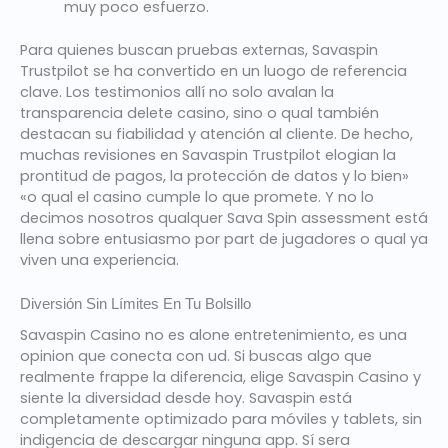
muy poco esfuerzo.
Para quienes buscan pruebas externas, Savaspin
Trustpilot se ha convertido en un luogo de referencia
clave. Los testimonios allí no solo avalan la
transparencia delete casino, sino o qual también
destacan su fiabilidad y atención al cliente. De hecho,
muchas revisiones en Savaspin Trustpilot elogian la
prontitud de pagos, la protección de datos y lo bien»
«o qual el casino cumple lo que promete. Y no lo
decimos nosotros qualquer Sava Spin assessment está
llena sobre entusiasmo por part de jugadores o qual ya
viven una experiencia.
Diversión Sin Límites En Tu Bolsillo
Savaspin Casino no es alone entretenimiento, es una
opinion que conecta con ud. Si buscas algo que
realmente frappe la diferencia, elige Savaspin Casino y
siente la diversidad desde hoy. Savaspin está
completamente optimizado para móviles y tablets, sin
indigencia de descargar ninguna app. Sí sera