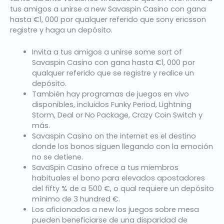
tus amigos a unirse a new Savaspin Casino con gana
hasta €1, 000 por qualquer referido que sony ericsson
registre y haga un depósito.
Invita a tus amigos a unirse some sort of
Savaspin Casino con gana hasta €1, 000 por
qualquer referido que se registre y realice un
depósito.
También hay programas de juegos en vivo
disponibles, incluidos Funky Period, Lightning
Storm, Deal or No Package, Crazy Coin Switch y
más.
Savaspin Casino on the internet es el destino
donde los bonos siguen llegando con la emoción
no se detiene.
SavaSpin Casino ofrece a tus miembros
habituales el bono para elevados apostadores
del fifty % de a 500 €, o qual requiere un depósito
mínimo de 3 hundred €.
Los aficionados a new los juegos sobre mesa
pueden beneficiarse de una disparidad de