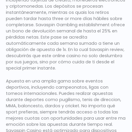
y criptomonedas. Los depósitos se procesan
instantáneamente, mientras os quais los retiros
pueden tardar hasta three or more días hábiles sobre
completarse. Savaspin Gambling establishment ofrece
un bono de devolución semanal de hasta el 25% en
pérdidas netas. Este pase se acredita
automáticamente cada semana sumado a tiene un
obligación de apuesta de 1x. En la cual Savaspin review,
descubrirás que este online casino no solo deslumbra
por sus juegos, sino por cómo cuida de ti desde el
special primer instante.
Apuesta en una amplia gama sobre eventos
deportivos, incluyendo campeonatos, ligas con
torneos internacionales. Puedes realizar apuestas
durante deportes como pugilismo, tenis de direccion,
MMA, baloncesto, dardos y cricket. No importa qué
sport prefieras, siempre tendrás acceso a todas las
mejores cuotas con oportunidades para usar entre ma
emoción sobre las apuestas durante tiempo real.
Savaspin Casino está optimizado para dispositivos