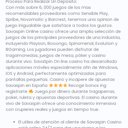
Proceso Para Realizar Un Depósito:
Con más sobre 6, 000 juegos de los mas
recomendables proveedores como Sensible Play,
Spribe, Novomatic y Barcrest, tenemos una opinion de
juego inigualable que satisface a todos los gustos.
Savaspin Online casino ofrece una amplia selección de
juegos de los principales proveedores de una industria,
incluyendo Playson, Booongo, Spinomenal, Evolution y
BGaming. Los jugadores pueden disfrutar de
tragamonedas, juegos de mesa, póker y casino
durante vivo. SavaSpin On line casino ha desarrollado
aplicaciones móviles especialmente afin de Windows,
iOS y Android, perfectamente optimizadas para
pantallas pequeñas. Casino y incapere de apuestas
Savaspin en España
Recoge bonos ing
registrarte
Juega por dinero durante tragaperras,
poker, ruleta y apuestas deportivas. El casino durante
vivo de Savaspin ofrece una conocimiento inmersiva
con crupieres reales y juegos en tiempo true.
El utiles de atención al cliente de Savaspin Casino