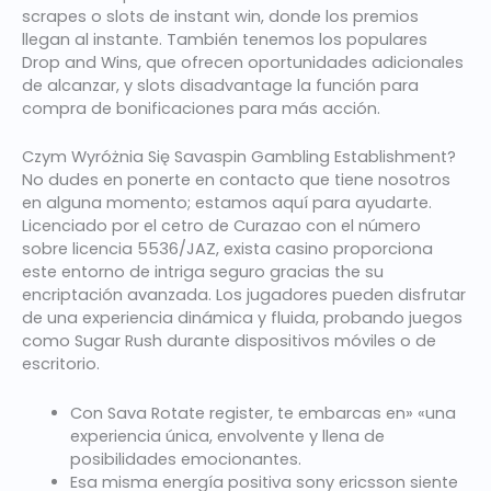
scrapes o slots de instant win, donde los premios
llegan al instante. También tenemos los populares
Drop and Wins, que ofrecen oportunidades adicionales
de alcanzar, y slots disadvantage la función para
compra de bonificaciones para más acción.
Czym Wyróżnia Się Savaspin Gambling Establishment?
No dudes en ponerte en contacto que tiene nosotros
en alguna momento; estamos aquí para ayudarte.
Licenciado por el cetro de Curazao con el número
sobre licencia 5536/JAZ, exista casino proporciona
este entorno de intriga seguro gracias the su
encriptación avanzada. Los jugadores pueden disfrutar
de una experiencia dinámica y fluida, probando juegos
como Sugar Rush durante dispositivos móviles o de
escritorio.
Con Sava Rotate register, te embarcas en» «una
experiencia única, envolvente y llena de
posibilidades emocionantes.
Esa misma energía positiva sony ericsson siente