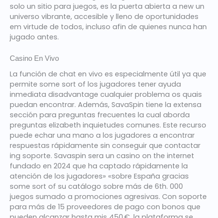
solo un sitio para juegos, es la puerta abierta a new un
universo vibrante, accesible y lleno de oportunidades
em virtude de todos, incluso afin de quienes nunca han
jugado antes.
Casino En Vivo
La función de chat en vivo es especialmente útil ya que
permite some sort of los jugadores tener ayuda
inmediata disadvantage cualquier problema os quais
puedan encontrar. Además, SavaSpin tiene la extensa
sección para preguntas frecuentes la cual aborda
preguntas elizabeth inquietudes comunes. Este recurso
puede echar una mano a los jugadores a encontrar
respuestas rápidamente sin conseguir que contactar
ing soporte. Savaspin sera un casino on the internet
fundado en 2024 que ha captado rápidamente la
atención de los jugadores» «sobre España gracias
some sort of su catálogo sobre más de 6th. 000
juegos sumado a promociones agresivas. Con soporte
para más de 15 proveedores de pago con bonos que
pueden alcanzar hasta mis 450 €, la plataforma se