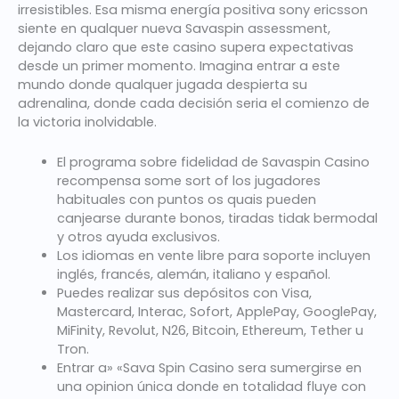
irresistibles. Esa misma energía positiva sony ericsson
siente en qualquer nueva Savaspin assessment,
dejando claro que este casino supera expectativas
desde un primer momento. Imagina entrar a este
mundo donde qualquer jugada despierta su
adrenalina, donde cada decisión seria el comienzo de
la victoria inolvidable.
El programa sobre fidelidad de Savaspin Casino
recompensa some sort of los jugadores
habituales con puntos os quais pueden
canjearse durante bonos, tiradas tidak bermodal
y otros ayuda exclusivos.
Los idiomas en vente libre para soporte incluyen
inglés, francés, alemán, italiano y español.
Puedes realizar sus depósitos con Visa,
Mastercard, Interac, Sofort, ApplePay, GooglePay,
MiFinity, Revolut, N26, Bitcoin, Ethereum, Tether u
Tron.
Entrar a» «Sava Spin Casino sera sumergirse en
una opinion única donde en totalidad fluye con