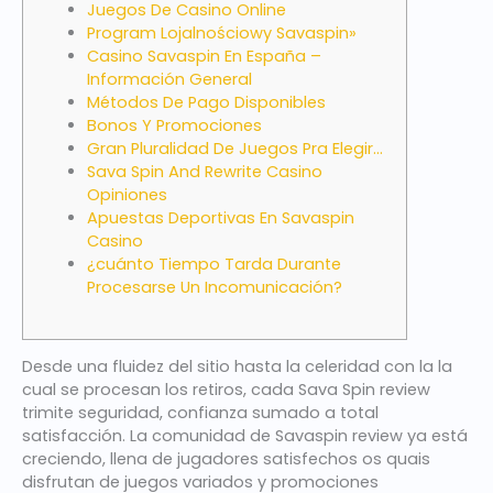
Juegos De Casino Online
Program Lojalnościowy Savaspin»
Casino Savaspin En España –
Información General
Métodos De Pago Disponibles
Bonos Y Promociones
Gran Pluralidad De Juegos Pra Elegir…
Sava Spin And Rewrite Casino
Opiniones
Apuestas Deportivas En Savaspin
Casino
¿cuánto Tiempo Tarda Durante
Procesarse Un Incomunicación?
Desde una fluidez del sitio hasta la celeridad con la la
cual se procesan los retiros, cada Sava Spin review
trimite seguridad, confianza sumado a total
satisfacción. La comunidad de Savaspin review ya está
creciendo, llena de jugadores satisfechos os quais
disfrutan de juegos variados y promociones