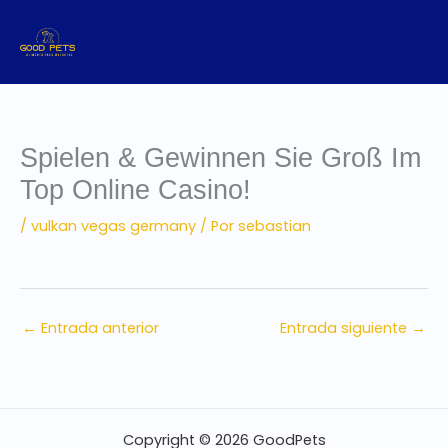
Ir
al
contenido
Spielen & Gewinnen Sie Groß Im
Top Online Casino!
/
vulkan vegas germany
/ Por
sebastian
←
Entrada anterior
Entrada siguiente
→
Copyright © 2026 GoodPets