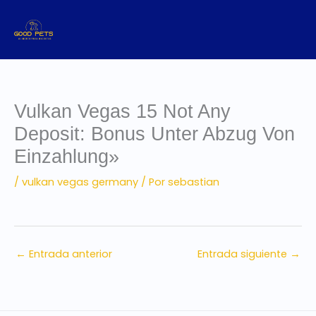
Ir
al
contenido
Vulkan Vegas 15 Not Any
Deposit: Bonus Unter Abzug Von
Einzahlung»
/
vulkan vegas germany
/ Por
sebastian
←
Entrada anterior
Entrada siguiente
→