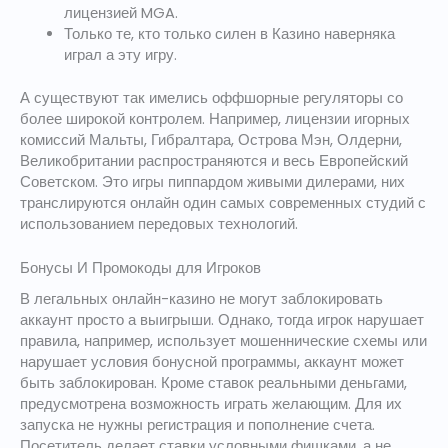
лицензией MGA.
Только те, кто только силен в Казино наверняка
играл а эту игру.
А существуют так имелись оффшорные регуляторы со
более широкой контролем. Например, лицензии игорных
комиссий Мальты, Гибралтара, Острова Мэн, Олдерни,
Великобритании распространяются и весь Европейский
Советском. Это игры пиппардом живыми дилерами, них
транслируются онлайн один самых современных студий с
использованием передовых технологий.
Бонусы И Промокоды для Игроков
В легальных онлайн-казино не могут заблокировать
аккаунт просто а выигрыши. Однако, тогда игрок нарушает
правила, например, использует мошеннические схемы или
нарушает условия бонусной программы, аккаунт может
быть заблокирован. Кроме ставок реальными деньгами,
предусмотрена возможность играть желающим. Для их
запуска не нужны регистрация и пополнение счета.
Посетитель делает ставки условными фишками, а не