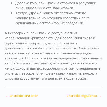
Доверие ко онлайн-казино строится а репутации,
лицензировании а отзывах игроков.
Каждое утро же нашем экспертном отделе
начинается» «с мониторинга новостных лент
официальных сайтов игорных заведений.
А некоторых онлайн казино доступна опция
использования криптовалюты для пополнения счета и
однозначный выигрышей, что обеспечивает
дополнительное удобство же анонимность. В них казино
автоматическая конвертация криптовалют упрощает
транзакции. Если онлайн казино предлагает ограниченный
выбрать игровых автоматов, это может указывать в его
непригодность ддя долгосрочной игры же потенциальные
риски для игроков. В лучшем казино, напротив, полдела
широкий ассортимент игр для всех видов игроков.
←
Entrada anterior
Entrada siguiente
→