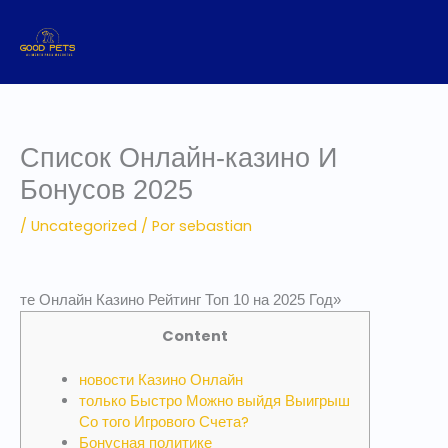
Ir
al
contenido
Список Онлайн-казино И
Бонусов 2025
/
Uncategorized
/ Por
sebastian
те Онлайн Казино Рейтинг Топ 10 на 2025 Год»
Content
новости Казино Онлайн
только Быстро Можно выйдя Выигрыш
Со того Игрового Счета?
Бонусная политике