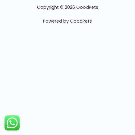
Copyright © 2026 GoodPets
Powered by GoodPets