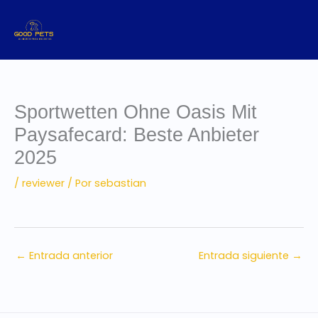
Ir
al
contenido
Sportwetten Ohne Oasis Mit
Paysafecard: Beste Anbieter
2025
/
reviewer
/ Por
sebastian
←
Entrada anterior
Entrada siguiente
→