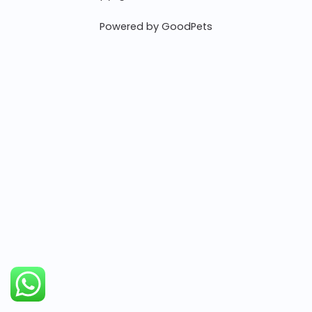
Powered by GoodPets