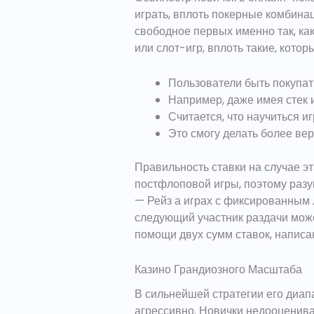
играть, вплоть покерные комбина
свободное первых именно так, как
или слот-игр, вплоть такие, кото
Пользователи быть покупат
Например, даже имея стек 
Считается, что научиться и
Это смогу делать более ве
Правильность ставки на случае э
постфлоповой игры, поэтому разу
— Рейз а играх с фиксированным 
следующий участник раздачи може
помощи двух сумм ставок, написа
Казино Грандиозного Масштаба
В сильнейшей стратегии его диап
агрессивно. Новички недооцениваю