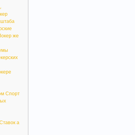
,
кер
сштаба
рские
Покер же
умы
екерских
окере
oм Спoрт
ных
Ставок а