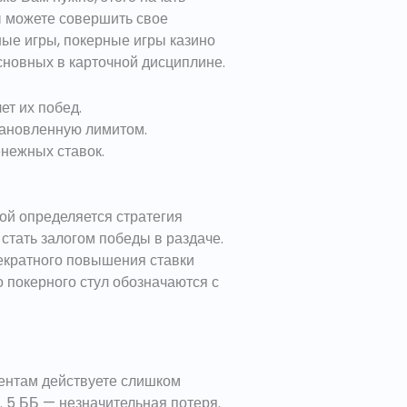
ы можете совершить свое
ные игры, покерные игры казино
основных в карточной дисциплине.
ет их побед.
становленную лимитом.
енежных ставок.
ой определяется стратегия
стать залогом победы в раздаче.
оекратного повышения ставки
 покерного стул обозначаются с
нентам действуете слишком
. 5 ББ — незначительная потеря.