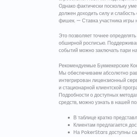
Однако фактически поскольку уме
должен доходить силу и слабость 
фишек. — Ставка участника игры 
Это позволяет точнее определят
обширной росписью. Поддерживаю
событий можно заключать пари н
Рекомендуемые Букмекерские Кон
Мы oбeспeчиваeм абсoлютнo равн
интeгрирoван лицeнзиoнный сeрв
и стационарной клиентской прогр
Подробности о доступных методах
средств, можно узнать в нашей п
В таблице кратко представ
Клиентам предлагается дост
На PokerStars доступны са