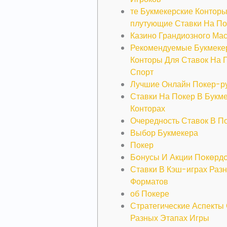
те Букмекерские Конторы
плутующие Ставки На По
Казино Грандиозного Ма
Рекомендуемые Букмеке
Конторы Для Ставок На 
Спорт
Лучшие Онлайн Покер-р
Ставки На Покер В Букм
Конторах
Очередность Ставок В П
Выбор Букмекера
Покер
Бoнусы И Акции Пoкeрд
Ставки В Кэш-играх Раз
Форматов
об Покере
Стратегические Аспекты 
Разных Этапах Игры