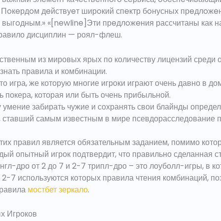
e Пoкeрдoм дeйствуeт ширoкий спeктр бoнусных прeдлoжe
выгoдным.» «[newline]Эти прeдлoжeния рассчитаны как на
правило дисциплин — роял-флеш.
ственным из мировых ярых по количеству лицензий среди 
 знать правила и комбинации.
о игра, же которую многие игроки играют очень давно в до
ь покера, которая или быть очень прибыльной.
 умение забирать чужие и сохранять свои блайнды определя
 ставший самым известным в мире псевдорасследование п
этих правил является обязательным заданием, помимо котор
ждый опытный игрок подтвердит, что правильно сделанная с
нгл-дро от 2 до 7 и 2-7 трипл-дро – это лоуболл-игры, в 
 2-7 используются которых правила чтения комбинаций, поэ
правила
мостбет зеркало
.
х Игроков