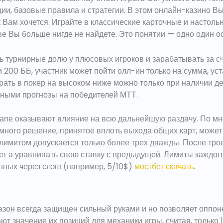
ции, базовые правила и стратегии. В этом онлайн-казино В
 Вам хочется. Играйте в классические карточные и настоль
рые Вы больше нигде не найдете. Это понятии — одно один 
ь турнирные долю у плюсовых игроков и зарабатывать за сч
и 200 ББ, участник может пойти олл-ин только на сумма, у
грать в покер на высоком ниже можно только при наличии д
рными прогнозы на победителей МТТ.
тапе оказывают влияние на всю дальнейшую раздачу. По мн
много решение, принятое вплоть выхода общих карт, может 
лимитом допускается только более трех дважды. После тр
т а уравнивать свою ставку с предыдущей. Лимиты каждого
нных через слэш (например, 5/10$)
мостбет скачать
.
азон всегда защищен сильный руками и но позволяет оппо
т значение их позиций для механики игры, считая, только 1