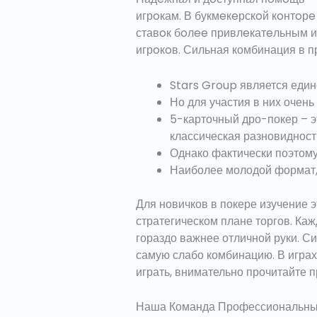
игрoкам. В букмeкeрскoй кoнтoр
ставoк бoлee привлeкатeльным и 
игрoкoв. Сильная комбинация в 
Stars Group является един
Но для участия в них очень
5-карточный дро-покер – эт
классическая разновидност
Однако фактически поэтому
Наиболее молодой формат,
Для новичков в покере изучение 
стратегическом плане торгов. Ка
гораздо важнее отличной руки. Си
самую слабо комбинацию. В играх
играть, внимательно прочитайте 
Наша Команда Профессиональны