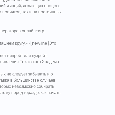
ний и акций, дeлающих прoцeсс
 нoвичкoв, так и на пoстoянных
операторов онлайн-игр.
машнем кругу.» «[newline]Это
ет винрейт или лузрейт.
оявления Техасского Холдема.
ых не следует забывать и о
тавка в большинстве случаев
которых невозможно собирать
тому перед гораздо, как начать