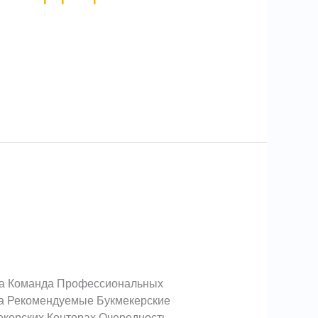
ша Команда Профессиональных
ба Рекомендуемые Букмекерские
керских Конторах Очередность