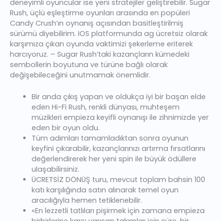
deneyimli oyuncular ise yeni stratejiler geliştirebilir. Sugar
Rush, üçlü eşleştirme oyunları arasında en popüleri
Candy Crush’ın oynanış açısından basitleştirilmiş
sürümü diyebilirim. IOS platformunda ag ücretsiz olarak
karşımıza çıkan oyunda vaktimizi şekerleme eriterek
harcıyoruz. – Sugar Rush’taki kazançların kümedeki
sembollerin boyutuna ve türüne bağlı olarak
değişebileceğini unutmamak önemlidir.
Bir anda çıkış yapan ve oldukça iyi bir başarı elde
eden Hi-Fi Rush, renkli dünyası, muhteşem
müzikleri empieza keyifli oynanışı ile zihnimizde yer
eden bir oyun oldu.
Tüm adımları tamamladıktan sonra oyunun
keyfini çıkarabilir, kazançlarınızı artırma fırsatlarını
değerlendirerek her yeni spin ile büyük ödüllere
ulaşabilirsiniz.
ÜCRETSİZ DÖNÜŞ turu, mevcut toplam bahsin 100
katı karşılığında satın alınarak temel oyun
aracılığıyla hemen tetiklenebilir.
«En lezzetli tatlıları pişirmek için zamana empieza
birbirlerine karşı yarışan takımlar için süre, bir