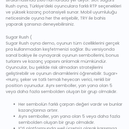
sıralamasında 2186 numarada yer alıyor. Slot Sugars
Rush oyna, Türkiye’deki oyunculara farklı RTP seçenekleri
ve yüksek kazanç potansiyeli sunar. Mobil uyumluluğu
neticesinde oyuna her the erişebilir, TRY ile bahis
yaparak şansınızı deneyebilirsiniz.
Sugar Rush (
Sugar Rush oyna demo, oyunun tüm özelliklerini gerçek
pra kullanmadan keşfetmenizi sağlar. Bu versiyonda
sanal bakiye ile oynayarak oyunun sembollerini, bonus
turlarını ve kazanç yapısını anlamak mümkündür.
Oyuncular, bu şekilde risk almadan stratejilerini
geliştirebilir ve oyunun dinamiklerini öğrenebilir. Sugar»
«Hurry, şeker ve tatlı temalı heyecan verici, renkli bir
position oyunudur. Aynı semboller, yan yana olan 5
veya daha fazla sembolden oluşan bir grup olmalıdır.
Her sembolün farklı çarpan değeri vardır ve bunlar
kazançlarınızı artırır.
Aynı semboller, yan yana olan 5 veya daha fazla
sembolden oluşan bir grup olmalıdır.
IOS platformunda weil ücretsiz olarak karşımıza