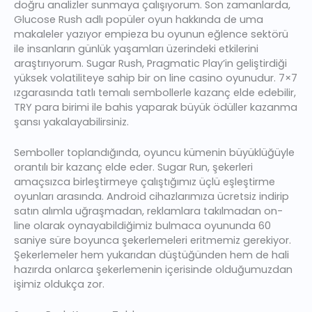
doğru analizler sunmaya çalışıyorum. Son zamanlarda,
Glucose Rush adlı popüler oyun hakkında de uma
makaleler yazıyor empieza bu oyunun eğlence sektörü
ile insanların günlük yaşamları üzerindeki etkilerini
araştırıyorum. Sugar Rush, Pragmatic Play’in geliştirdiği
yüksek volatiliteye sahip bir on line casino oyunudur. 7×7
ızgarasında tatlı temalı sembollerle kazanç elde edebilir,
TRY para birimi ile bahis yaparak büyük ödüller kazanma
şansı yakalayabilirsiniz.
Semboller toplandığında, oyuncu kümenin büyüklüğüyle
orantılı bir kazanç elde eder. Sugar Run, şekerleri
amaçsızca birleştirmeye çalıştığımız üçlü eşleştirme
oyunları arasında. Android cihazlarımıza ücretsiz indirip
satın alımla uğraşmadan, reklamlara takılmadan on-
line olarak oynayabildiğimiz bulmaca oyununda 60
saniye süre boyunca şekerlemeleri eritmemiz gerekiyor.
Şekerlemeler hem yukarıdan düştüğünden hem de hali
hazırda onlarca şekerlemenin içerisinde olduğumuzdan
işimiz oldukça zor.