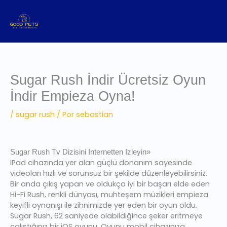
Ir
al
contenido
Sugar Rush İndir Ücretsiz Oyun
İndir Empieza Oyna!
/
sugar rush
/ Por
sebastian
Sugar Rush Tv Dizisini Internetten Izleyin»
IPad cihazında yer alan güçlü donanım sayesinde
videoları hızlı ve sorunsuz bir şekilde düzenleyebilirsiniz.
Bir anda çıkış yapan ve oldukça iyi bir başarı elde eden
Hi-Fi Rush, renkli dünyası, muhteşem müzikleri empieza
keyifli oynanışı ile zihnimizde yer eden bir oyun oldu.
Sugar Rush, 62 saniyede olabildiğince şeker eritmeye
çalıştığınız bir iOS oyunu. Oyunu mobil cihazınıza