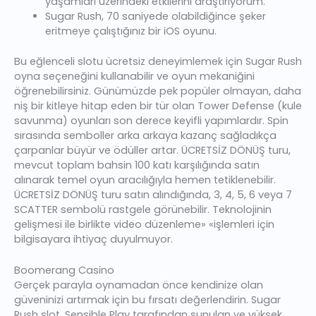
yaşamları üzerindeki etkilerini araştırıyorum.
Sugar Rush, 70 saniyede olabildiğince şeker
eritmeye çalıştığınız bir iOS oyunu.
Bu eğlenceli slotu ücretsiz deneyimlemek için Sugar Rush
oyna seçeneğini kullanabilir ve oyun mekaniğini
öğrenebilirsiniz. Günümüzde pek popüler olmayan, daha
niş bir kitleye hitap eden bir tür olan Tower Defense (kule
savunma) oyunları son derece keyifli yapımlardır. Spin
sırasında semboller arka arkaya kazanç sağladıkça
çarpanlar büyür ve ödüller artar. ÜCRETSİZ DÖNÜŞ turu,
mevcut toplam bahsin 100 katı karşılığında satın
alınarak temel oyun aracılığıyla hemen tetiklenebilir.
ÜCRETSİZ DÖNÜŞ turu satın alındığında, 3, 4, 5, 6 veya 7
SCATTER sembolü rastgele görünebilir. Teknolojinin
gelişmesi ile birlikte video düzenleme» «işlemleri için
bilgisayara ihtiyaç duyulmuyor.
Boomerang Casino
Gerçek parayla oynamadan önce kendinize olan
güveninizi artırmak için bu fırsatı değerlendirin. Sugar
Rush slot, Sensible Play tarafından sunulan ve yüksek