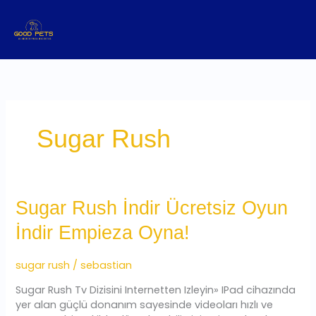
Ir
al
contenido
Sugar Rush
Sugar
Sugar Rush İndir Ücretsiz Oyun
Rush
İndir Empieza Oyna!
İndir
Ücretsiz
Oyun
sugar rush
/
sebastian
İndir
Sugar Rush Tv Dizisini Internetten Izleyin» IPad cihazında
Empieza
yer alan güçlü donanım sayesinde videoları hızlı ve
Oyna!