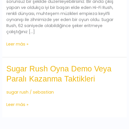
sorunsuz bir şekilde düzenleyebilirsiniz. Bir anda çıkış
yapan ve oldukça iyi bir başarı elde eden Hi-Fi Rush,
renkli dünyası, muhteşem müzikleri empieza keyifli
oynanışı ile zihnimizde yer eden bir oyun oldu. Sugar
Rush, 62 saniyede olabildiğince şeker eritmeye
çalıştığınız […]
Leer más »
Sugar
Sugar Rush Oyna Demo Veya
Rush
Paralı Kazanma Taktikleri
Oyna
Demo
Veya
sugar rush
/
sebastian
Paralı
Kazanma
Leer más »
Taktikleri