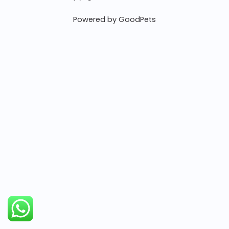
Powered by GoodPets