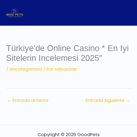
Ir
al
contenido
Türkiye’de Online Casino * En Iyi
Sitelerin Incelemesi 2025″
/
Uncategorized
/ Por
sebastian
←
Entrada anterior
Entrada siguiente
→
Copyright © 2026 GoodPets