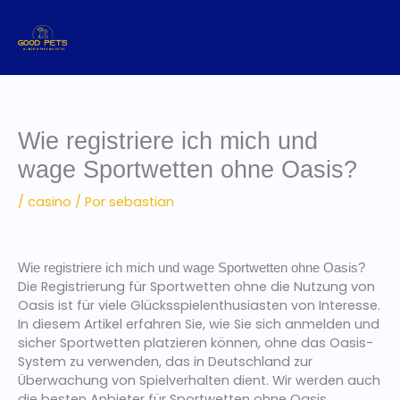
Ir
al
contenido
Wie registriere ich mich und
wage Sportwetten ohne Oasis?
/
casino
/ Por
sebastian
Wie registriere ich mich und wage Sportwetten ohne Oasis?
Die Registrierung für Sportwetten ohne die Nutzung von
Oasis ist für viele Glücksspielenthusiasten von Interesse.
In diesem Artikel erfahren Sie, wie Sie sich anmelden und
sicher Sportwetten platzieren können, ohne das Oasis-
System zu verwenden, das in Deutschland zur
Überwachung von Spielverhalten dient. Wir werden auch
die besten Anbieter für Sportwetten ohne Oasis