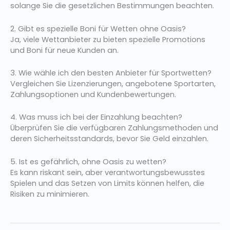
solange Sie die gesetzlichen Bestimmungen beachten.
2. Gibt es spezielle Boni für Wetten ohne Oasis?
Ja, viele Wettanbieter zu bieten spezielle Promotions
und Boni für neue Kunden an.
3. Wie wähle ich den besten Anbieter für Sportwetten?
Vergleichen Sie Lizenzierungen, angebotene Sportarten,
Zahlungsoptionen und Kundenbewertungen.
4. Was muss ich bei der Einzahlung beachten?
Überprüfen Sie die verfügbaren Zahlungsmethoden und
deren Sicherheitsstandards, bevor Sie Geld einzahlen.
5. Ist es gefährlich, ohne Oasis zu wetten?
Es kann riskant sein, aber verantwortungsbewusstes
Spielen und das Setzen von Limits können helfen, die
Risiken zu minimieren.