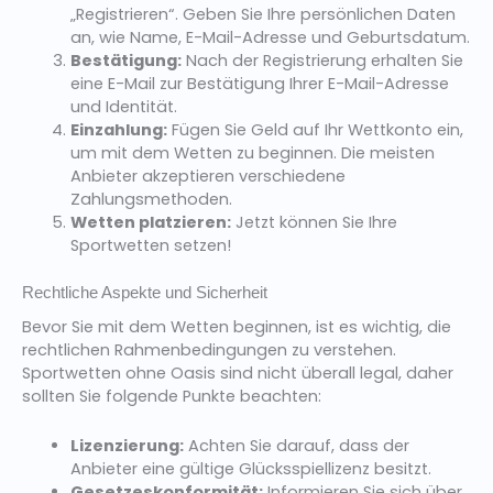
„Registrieren“. Geben Sie Ihre persönlichen Daten
an, wie Name, E-Mail-Adresse und Geburtsdatum.
Bestätigung:
Nach der Registrierung erhalten Sie
eine E-Mail zur Bestätigung Ihrer E-Mail-Adresse
und Identität.
Einzahlung:
Fügen Sie Geld auf Ihr Wettkonto ein,
um mit dem Wetten zu beginnen. Die meisten
Anbieter akzeptieren verschiedene
Zahlungsmethoden.
Wetten platzieren:
Jetzt können Sie Ihre
Sportwetten setzen!
Rechtliche Aspekte und Sicherheit
Bevor Sie mit dem Wetten beginnen, ist es wichtig, die
rechtlichen Rahmenbedingungen zu verstehen.
Sportwetten ohne Oasis sind nicht überall legal, daher
sollten Sie folgende Punkte beachten:
Lizenzierung:
Achten Sie darauf, dass der
Anbieter eine gültige Glücksspiellizenz besitzt.
Gesetzeskonformität:
Informieren Sie sich über