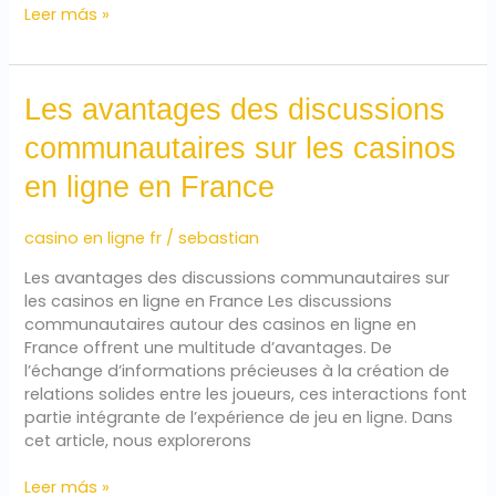
Leer más »
Les
Les avantages des discussions
avantages
communautaires sur les casinos
des
discussions
en ligne en France
communautaires
sur
casino en ligne fr
/
sebastian
les
casinos
Les avantages des discussions communautaires sur
en
les casinos en ligne en France Les discussions
ligne
communautaires autour des casinos en ligne en
en
France offrent une multitude d’avantages. De
France
l’échange d’informations précieuses à la création de
relations solides entre les joueurs, ces interactions font
partie intégrante de l’expérience de jeu en ligne. Dans
cet article, nous explorerons
Leer más »