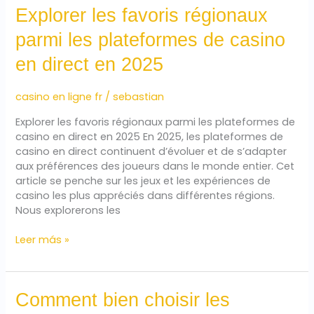
Explorer
Explorer les favoris régionaux
les
parmi les plateformes de casino
favoris
régionaux
en direct en 2025
parmi
les
casino en ligne fr
/
sebastian
plateformes
de
Explorer les favoris régionaux parmi les plateformes de
casino
casino en direct en 2025 En 2025, les plateformes de
en
casino en direct continuent d’évoluer et de s’adapter
direct
aux préférences des joueurs dans le monde entier. Cet
en
article se penche sur les jeux et les expériences de
2025
casino les plus appréciés dans différentes régions.
Nous explorerons les
Leer más »
Comment
Comment bien choisir les
bien