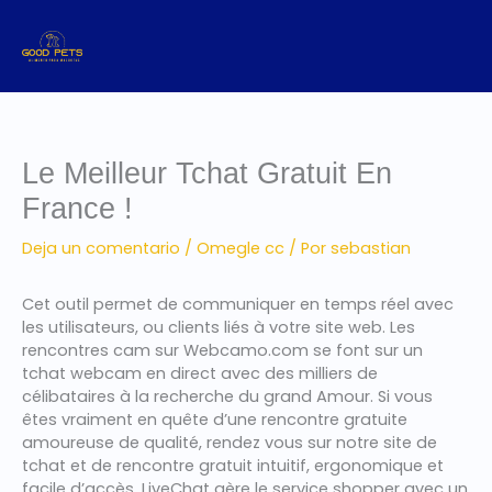
Ir
al
contenido
Le Meilleur Tchat Gratuit En
France !
Deja un comentario
/
Omegle cc
/ Por
sebastian
Cet outil permet de communiquer en temps réel avec
les utilisateurs, ou clients liés à votre site web. Les
rencontres cam sur Webcamo.com se font sur un
tchat webcam en direct avec des milliers de
célibataires à la recherche du grand Amour. Si vous
êtes vraiment en quête d’une rencontre gratuite
amoureuse de qualité, rendez vous sur notre site de
tchat et de rencontre gratuit intuitif, ergonomique et
facile d’accès. LiveChat gère le service shopper avec un