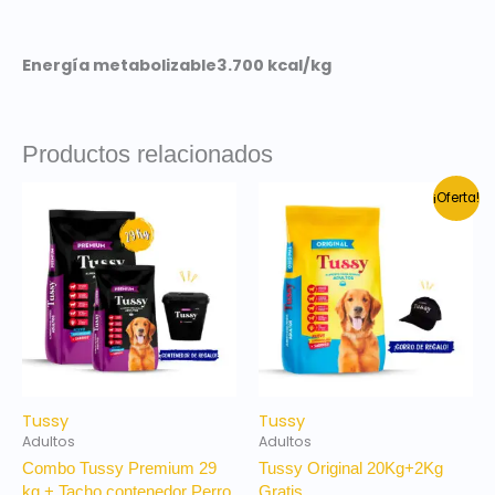
Energía metabolizable
3.700 kcal/kg
Productos relacionados
El
El
¡Oferta!
precio
precio
original
actual
era:
es:
$ 1.500.
$ 1.290.
Tussy
Tussy
Adultos
Adultos
Combo Tussy Premium 29
Tussy Original 20Kg+2Kg
kg + Tacho contenedor Perro
Gratis