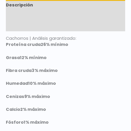
Descripción
Marca
Valoraciones (0)
Cachorros | Análisis garantizado:
Proteína cruda
26% mínimo
Grasa
12% mínimo
Fibra cruda
3% máximo
Humedad
10% máximo
Cenizas
9% máximo
Calcio
2% máximo
Fósforo
1% máximo