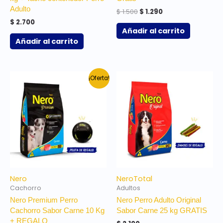
Adulto
$
1.500
$
1.290
$
2.700
Añadir al carrito
Añadir al carrito
El
El
¡Oferta!
precio
precio
original
actual
era:
es:
$ 1.500.
$ 1.350.
Nero
Nero
Total
Cachorro
Adultos
Nero Premium Perro
Nero Perro Adulto Original
Cachorro Sabor Carne 10 Kg
Sabor Carne 25 kg GRATIS
+ REGALO