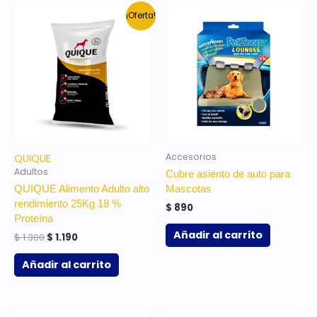
El
El
¡Oferta!
precio
precio
original
actual
era:
es:
$ 1.300.
$ 1.190.
Accesorios
QUIQUE
Adultos
Cubre asiento de auto para
QUIQUE Alimento Adulto alto
Mascotas
rendimiento 25Kg 18 %
$
890
Proteína
Añadir al carrito
$
1.300
$
1.190
Añadir al carrito