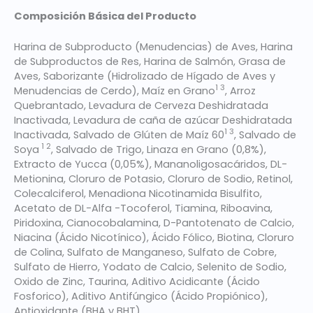
Composición Básica del Producto
Harina de Subproducto (Menudencias) de Aves, Harina
de Subproductos de Res, Harina de Salmón, Grasa de
Aves, Saborizante (Hidrolizado de Hígado de Aves y
1 3
Menudencias de Cerdo), Maíz en Grano
, Arroz
Quebrantado, Levadura de Cerveza Deshidratada
Inactivada, Levadura de caña de azúcar Deshidratada
1 3
Inactivada, Salvado de Glúten de Maíz 60
, Salvado de
1 2
Soya
, Salvado de Trigo, Linaza en Grano (0,8%),
Extracto de Yucca (0,05%), Mananoligosacáridos, DL-
Metionina, Cloruro de Potasio, Cloruro de Sodio, Retinol,
Colecalciferol, Menadiona Nicotinamida Bisulfi­to,
Acetato de DL-Alfa -Tocoferol, Tiamina, Riboavina,
Piridoxina, Cianocobalamina, D-Pantotenato de Calcio,
Niacina (Ácido Nicotínico), Ácido Fólico, Biotina, Cloruro
de Colina, Sulfato de Manganeso, Sulfato de Cobre,
Sulfato de Hierro, Yodato de Calcio, Selenito de Sodio,
Oxido de Zinc, Taurina, Aditivo Acidi­cante (Ácido
Fosforico), Aditivo Antifúngico (Ácido Propiónico),
Antioxidante (BHA y BHT).