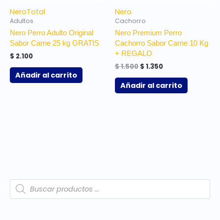
Nero
Total
Nero
Adultos
Cachorro
Nero Perro Adulto Original
Nero Premium Perro
Sabor Carne 25 kg GRATIS
Cachorro Sabor Carne 10 Kg
+ REGALO
$
2.100
$
1.500
$
1.350
Añadir al carrito
Añadir al carrito
B
1
4
4
1
3
9
2
1
1
3
4
ú
s
7
8
5
p
4
p
p
1
2
p
p
q
u
p
p
p
r
p
r
r
p
p
r
r
e