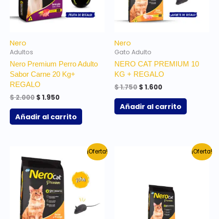
Nero
Nero
Adultos
Gato Adulto
Nero Premium Perro Adulto
NERO CAT PREMIUM 10
Sabor Carne 20 Kg+
KG + REGALO
REGALO
$
1.750
$
1.600
$
2.000
$
1.950
Añadir al carrito
Añadir al carrito
El
El
El
El
¡Oferta!
¡Oferta!
precio
precio
precio
precio
original
actual
original
actual
era:
es:
era:
es:
$ 2.668.
$ 2.300.
$ 628.
$ 600.