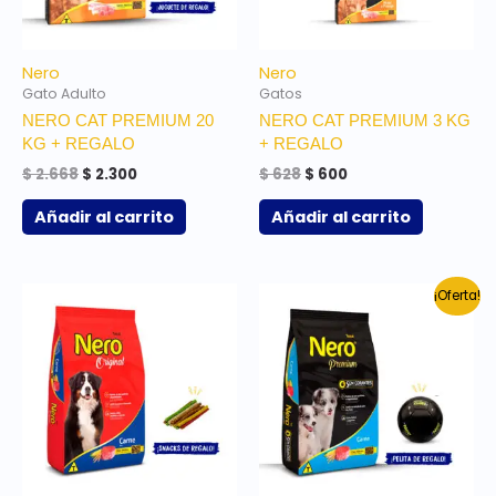
Nero
Nero
Gato Adulto
Gatos
NERO CAT PREMIUM 20
NERO CAT PREMIUM 3 KG
KG + REGALO
+ REGALO
$
2.668
$
2.300
$
628
$
600
Añadir al carrito
Añadir al carrito
El
El
¡Oferta!
precio
precio
original
actual
era:
es:
$ 1.500.
$ 1.350.