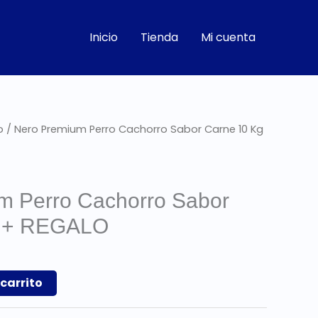
Inicio
Tienda
Mi cuenta
l
o
/ Nero Premium Perro Cachorro Sabor Carne 10 Kg
precio
l
actual
s:
 1.350.
m Perro Cachorro Sabor
g + REGALO
 carrito