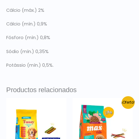
Cálcio (máx.) 2%
Cálcio (mín.) 0,9%
Fósforo (mín.) 0,8%
Sódio (mín.) 0,35%
Potássio (mín.) 0,5%.
Productos relacionados
El
El
¡Oferta!
precio
precio
original
actual
era:
es:
$ 2.990.
$ 2.750.