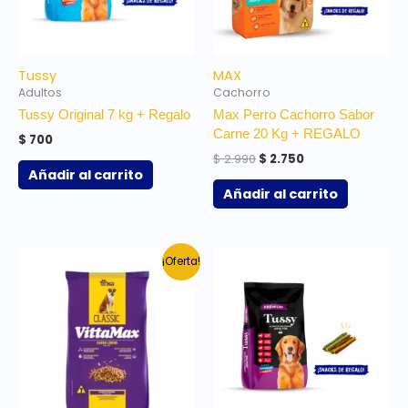
Tussy
MAX
Adultos
Cachorro
Tussy Original 7 kg + Regalo
Max Perro Cachorro Sabor
Carne 20 Kg + REGALO
$
700
$
2.990
$
2.750
Añadir al carrito
Añadir al carrito
El
El
¡Oferta!
precio
precio
original
actual
era:
es:
$ 2.350.
$ 2.250.