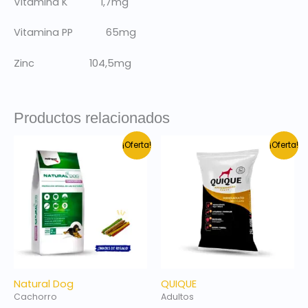
Vitamina K 1,7mg
Vitamina PP 65mg
Zinc 104,5mg
Productos relacionados
El
El
El
El
¡Oferta!
¡Oferta!
precio
precio
precio
precio
original
actual
original
actual
era:
es:
era:
es:
$ 1.950.
$ 1.800.
$ 1.300.
$ 1.190.
Natural Dog
QUIQUE
Cachorro
Adultos