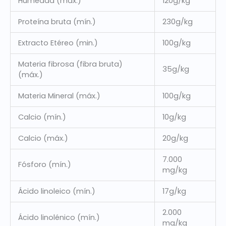
Humedad (máx.)
120g/kg
Proteína bruta (mín.)
230g/kg
Extracto Etéreo (min.)
100g/kg
Materia fibrosa (fibra bruta)
35g/kg
(máx.)
Materia Mineral (máx.)
100g/kg
Calcio (mín.)
10g/kg
Calcio (máx.)
20g/kg
7.000
Fósforo (mín.)
mg/kg
Ácido linoleico (mín.)
17g/kg
2.000
Ácido linolénico (mín.)
mg/kg