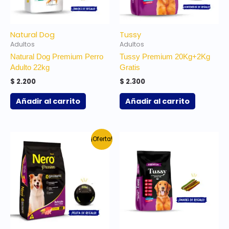
Natural Dog
Tussy
Adultos
Adultos
Natural Dog Premium Perro
Tussy Premium 20Kg+2Kg
Adulto 22kg
Gratis
$
2.200
$
2.300
Añadir al carrito
Añadir al carrito
El
El
¡Oferta!
precio
precio
original
actual
era:
es:
$ 2.000.
$ 1.950.