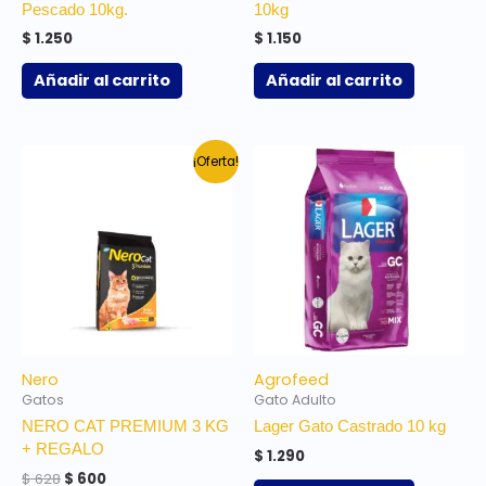
Pescado 10kg.
10kg
$
1.250
$
1.150
Añadir al carrito
Añadir al carrito
El
El
¡Oferta!
precio
precio
original
actual
era:
es:
$ 628.
$ 600.
Nero
Agrofeed
Gatos
Gato Adulto
NERO CAT PREMIUM 3 KG
Lager Gato Castrado 10 kg
+ REGALO
$
1.290
$
628
$
600